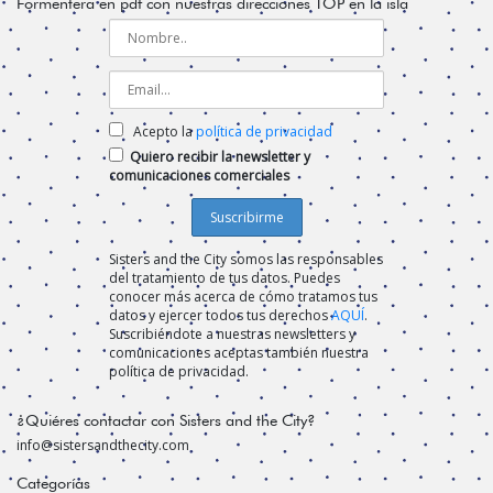
Formentera en pdf con nuestras direcciones TOP en la isla
Acepto la
política de privacidad
Quiero recibir la newsletter y
comunicaciones comerciales
Sisters and the City somos las responsables
del tratamiento de tus datos. Puedes
conocer más acerca de cómo tratamos tus
datos y ejercer todos tus derechos
AQUÍ
.
Suscribiéndote a nuestras newsletters y
comunicaciones aceptas también nuestra
política de privacidad.
¿Quiéres contactar con Sisters and the City?
info@sistersandthecity.com
Categorías