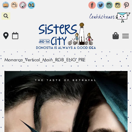
Skip
to
content
Contáctanos
Monarca_Vertical_Main_RGB_ENG_PRE