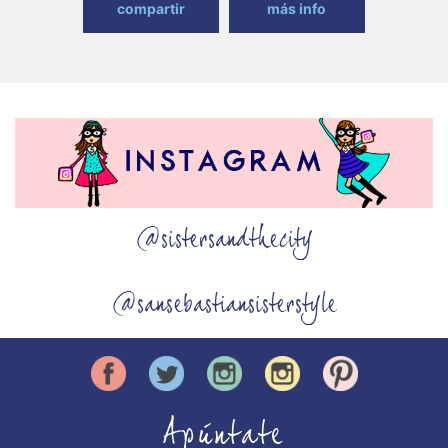
compartir
más info
@sistersandthecity
@sansebastiansisterstyle
Apúntate