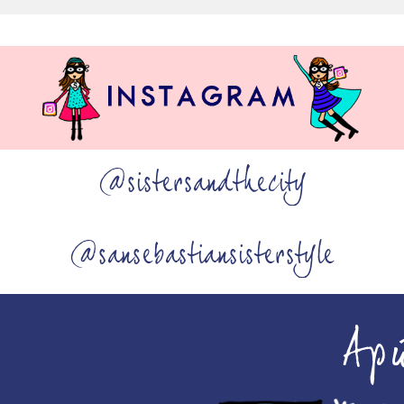
@sistersandthecity
@sansebastiansisterstyle
Ap