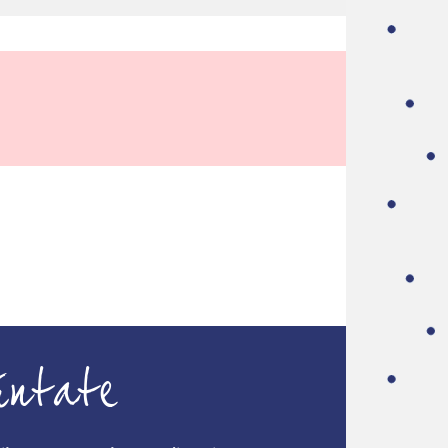
úntate