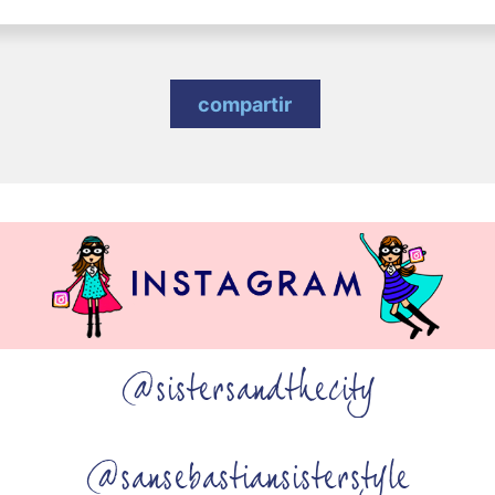
compartir
@sistersandthecity
@sansebastiansisterstyle