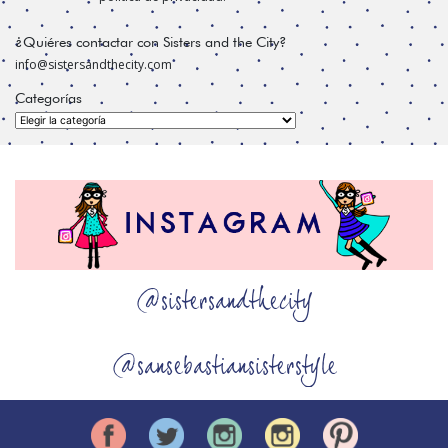
¿Quiéres contactar con Sisters and the City?
info@sistersandthecity.com
Categorías
Categorías
@sistersandthecity
@sansebastiansisterstyle