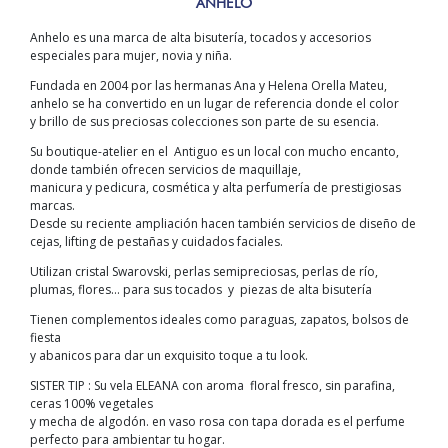
ANHELO
Anhelo es una marca de alta bisutería, tocados y accesorios
especiales para mujer, novia y niña.
Fundada en 2004 por las hermanas Ana y Helena Orella Mateu,
anhelo se ha convertido en un lugar de referencia donde el color
y brillo de sus preciosas colecciones son parte de su esencia.
Su boutique-atelier en el Antiguo es un local con mucho encanto,
donde también ofrecen servicios de maquillaje,
manicura y pedicura, cosmética y alta perfumería de prestigiosas
marcas.
Desde su reciente ampliación hacen también servicios de diseño de
cejas, lifting de pestañas y cuidados faciales.
Utilizan cristal Swarovski, perlas semipreciosas, perlas de río,
plumas, flores… para sus tocados y piezas de alta bisutería
Tienen complementos ideales como paraguas, zapatos, bolsos de
fiesta
y abanicos para dar un exquisito toque a tu look.
SISTER TIP : Su vela ELEANA con aroma floral fresco, sin parafina,
ceras 100% vegetales
y mecha de algodón. en vaso rosa con tapa dorada es el perfume
perfecto para ambientar tu hogar.