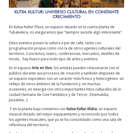
KUTXA KULTUR: UNIVERSO CULTURAL EN CONSTANTE
CRECIMIENTO
En Kutxa Kultur Plaza, un espacio situado en
la cuarta planta de
Tabakalera,
os aseguramos que
“siempre sucede algo
interesante”.
Estos eventos
ponen la cultura a pie de calle
, tanto con
programación propia
como con la de otros agentes culturales del
territorio.
Conciertos, teatro, conferencias, mercados, desfiles de
moda… hay hueco para todo tipo de artes y eventos.
En
el espacio
Arte en Vivo
,
los
a
rtistas
pueden
relacionarse con el
público d
urante sus procesos de creación y también
disponen
de
un espacio expositivo con un carácter más fresco y heterogéneo: un
reflejo de otros ámbitos de la Fundación y
,
en muchas
ocasiones
,
en sinergia con otros importantes hitos cul
turales de la
ciudad (Semana de
Cine
Fantástico y
de Terror, Zinemaldia,
Jazzaldia…)
.
Y en la planta baja contamos con
Kutxa Kultur Kluba
, un espacio
musical dotado del mejor equipamiento y reconocido por todos
los agentes musicales
,
que
ya
se ha consolidado
como una
sala de
referencia del territorio.