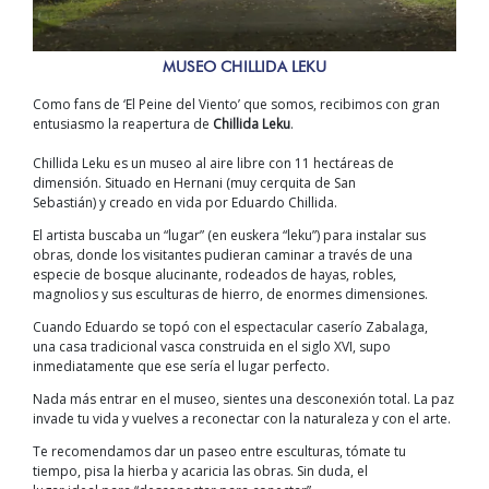
MUSEO CHILLIDA LEKU
Como fans de ‘El
Peine del Viento
’
que somos
, recibimos con gran
entusiasmo
la reapertura de
Chillida
L
eku
.
Chillida
Le
ku
es un museo al aire libre
con 11 hectáreas de
dimensión. S
ituado en Hernani (muy cerquita de San
Sebastián)
y
creado
en vida por Eduardo
Chillida
.
El artista buscaba un “lugar” (en euskera “leku”) para instalar sus
obras, donde l
os visitantes pudieran caminar
a través de una
especie de bosque alucinante, rodeados de hayas, robles,
magnolios y sus
esculturas
de hierro
,
de enormes dimensiones.
Cuando Eduardo se topó con el espectacular caserío Zabalaga,
una
casa tradicional vasca construi
da en el siglo XVI, supo
inmediatamente que ese sería el lugar perfecto.
Nada más entrar en el museo
,
sientes una desconexión total. La paz
invade tu vida y vuelves a reconectar con la naturaleza y
con
el arte.
Te recomendamos dar un paseo entre esculturas, tómate tu
tiempo, pisa la hierba y acaricia las obras. Si
n duda
,
el