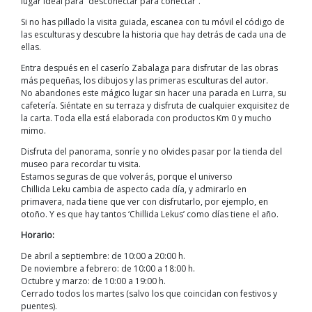
lugar
ideal
para “
desconectar para conectar”.
Si no has pillado la visita guiada, escanea con tu móvil el código de
las esculturas y descubre la historia que hay detrás de cada una de
ellas.
Entra después en el caserío
Zabalaga
para disfrutar de
las
obras
más pequeñas,
los
dibujos y las primeras esculturas del
autor
.
No abandones este mágico lugar sin hacer una parada en
Lurra
, su
cafetería.
Siéntate en su terraza y disfruta de cualquier exquisi
tez de
la carta. T
oda ella está elaborada con producto
s
Km 0 y mucho
mimo.
Disfruta
d
el panorama, sonríe y no olvides pasar por la tienda del
museo para recordar
tu visita.
Estamos seguras de que volver
ás, porque el universo
Chillida
L
eku
cambia de aspecto cada día
,
y admirarlo en
primavera
,
nada tiene que ver con disfrutarlo
,
por ejemplo
,
en
otoño
. Y es que hay tantos ‘
Chillida
L
ekus
’
como días tiene el año.
Horario:
De abril a septiembre: de 10:00 a 20:00 h.
De noviembre a febrero: de 10:00 a 18:00 h.
Octubre y marzo: de 10:00 a 19:00 h.
Cerrado todos los martes (salvo los que coincidan con festivos y
puentes).