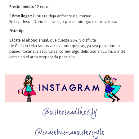
Precio medio
:
12 euros
Cómo llegar
:
El bus te deja enfrente del museo.
En bici desde Donostia
. U
n lujo por un
bidegorri
maravilloso.
Sistertip
Sácate el abono anual
,
que cuest
a 30 €
,
y disfruta
de
Chillida
Le
ku
tantas veces como quieras, ya sea para dar un
paseo,
tocar
sus esculturas, comer algo delicioso en
Lurra
,
o
ir
de
picnic en el área preparada para ello.
@sistersandthecity
@sansebastiansisterstyle