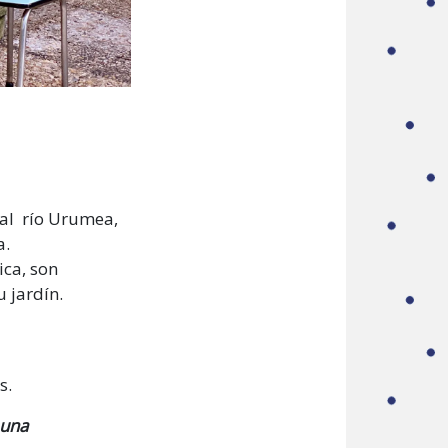
 al río Urumea,
a.
ica,
son
 jardín.
s.
 una