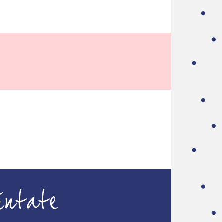
úntate