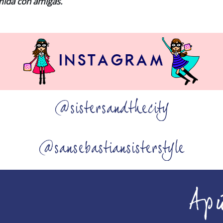
mida con amigas.
@sistersandthecity
@sansebastiansisterstyle
Ap