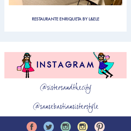
RESTAURANTE ENRIQUETA BY L&ELE
@sistersandthecity
@sansebastiansisterstyle