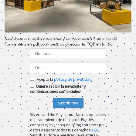
Suscríbete a nuestra newsletter y recibe nuestra Sisterguía de
Formentera en pdf con nuestras direcciones TOP en la isla
Acepto la
política de privacidad
Quiero recibir la newsletter y
comunicaciones comerciales
Sisters and the City somos las responsables
del tratamiento de tus datos. Puedes
conocer más acerca de cómo tratamos tus
datos y ejercer todos tus derechos
AQUÍ
.
Suscribiéndote a nuestras newsletters y