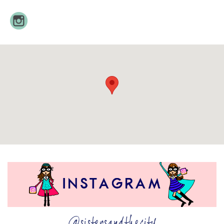
@sistersandthecity