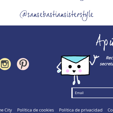
@sansebastiansisterstyle
Ap
Rec
secreta
he City
Política de cookies
Política de privacidad
Co