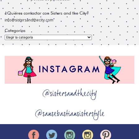
¿Quiéres contactar con Sisters and the City?
info@sistersandthecity.com
Categorías
Categorías
@sistersandthecity
@sansebastiansisterstyle