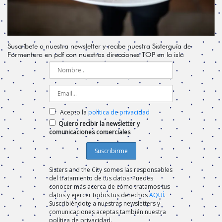
Suscríbete a nuestra newsletter y recibe nuestra Sisterguía de
Formentera en pdf con nuestras direcciones TOP en la isla
Acepto la
política de privacidad
Quiero recibir la newsletter y
comunicaciones comerciales
Sisters and the City somos las responsables
del tratamiento de tus datos. Puedes
conocer más acerca de cómo tratamos tus
datos y ejercer todos tus derechos
AQUÍ
.
Suscribiéndote a nuestras newsletters y
comunicaciones aceptas también nuestra
política de privacidad.