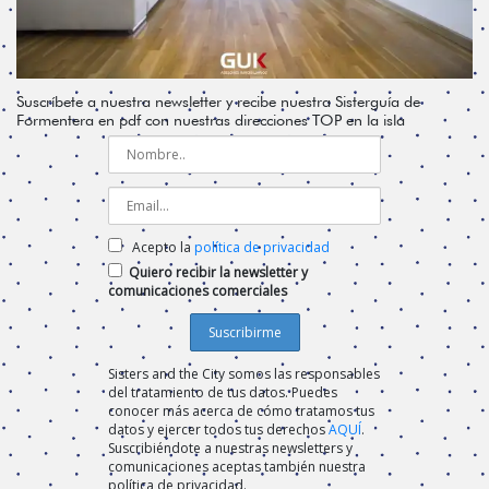
Suscríbete a nuestra newsletter y recibe nuestra Sisterguía de
Formentera en pdf con nuestras direcciones TOP en la isla
Acepto la
política de privacidad
Quiero recibir la newsletter y
comunicaciones comerciales
Sisters and the City somos las responsables
del tratamiento de tus datos. Puedes
conocer más acerca de cómo tratamos tus
datos y ejercer todos tus derechos
AQUÍ
.
Suscribiéndote a nuestras newsletters y
comunicaciones aceptas también nuestra
política de privacidad.