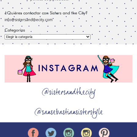
¿Quiéres contactar con Sisters and the City?
info@sistersandthecity.com
Categorías
Categorías
@sistersandthecity
@sansebastiansisterstyle