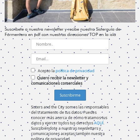
Suscríbete a nuestra newsletter y recibe nuestra Sisterguía de
Formentera en pdf con nuestras direcciones TOP en la isla
Acepto la
política de privacidad
Quiero recibir la newsletter y
comunicaciones comerciales
Sisters and the City somos las responsables
del tratamiento de tus datos. Puedes
conocer más acerca de cómo tratamos tus
datos y ejercer todos tus derechos
AQUÍ
.
Suscribiéndote a nuestras newsletters y
comunicaciones aceptas también nuestra
política de privacidad.