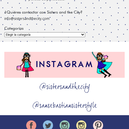
¿Quiéres contactar con Sisters and the City?
info@sistersandthecity.com
Categorías
Categorías
@sistersandthecity
@sansebastiansisterstyle