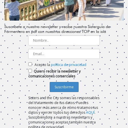
Suscríbete a nuestra newsletter y recibe nuestra Sisterguía de
Formentera en pdf con nuestras direcciones TOP en la isla
Acepto la
política de privacidad
Quiero recibir la newsletter y
comunicaciones comerciales
Sisters and the City somos las responsables
del tratamiento de tus datos. Puedes
conocer más acerca de cómo tratamos tus
datos y ejercer todos tus derechos
AQUÍ
.
Suscribiéndote a nuestras newsletters y
comunicaciones aceptas también nuestra
política de privacidad.