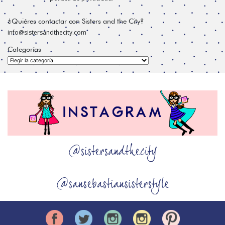
¿Quiéres contactar con Sisters and the City?
info@sistersandthecity.com
Categorías
Categorías
@sistersandthecity
@sansebastiansisterstyle