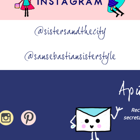
@sistersandthecity
@sansebastiansisterstyle
Ap
Rec
secreta