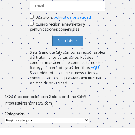
Acepto la
política de privacidad
Quiero recibir la newsletter y
comunicaciones comerciales
Sisters and the City somos las responsables
del tratamiento de tus datos. Puedes
conocer más acerca de cómo tratamos tus
datos y ejercer todos tus derechos
AQUÍ
.
Suscribiéndote a nuestras newsletters y
comunicaciones aceptas también nuestra
política de privacidad.
¿Quiéres contactar con Sisters and the City?
info@sistersandthecity.com
Categorías
Categorías