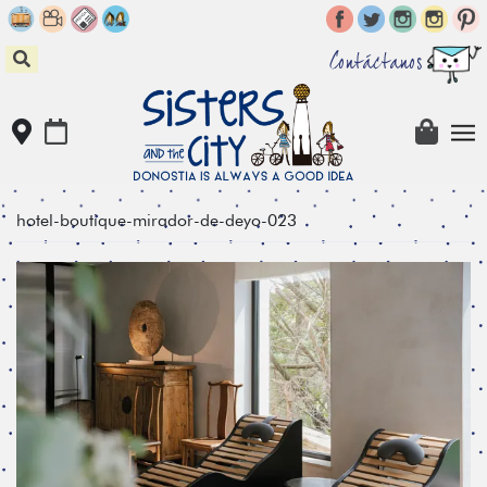
Skip
to
content
Contáctanos
hotel-boutique-mirador-de-deyo-023