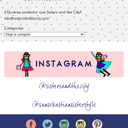
¿Quiéres contactar con Sisters and the City?
info@sistersandthecity.com
Categorías
Categorías
@sistersandthecity
@sansebastiansisterstyle