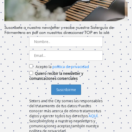
Suscríbete a nuestra newsletter y recibe nuestra Sisterguía de
Formentera en pdf con nuestras direcciones TOP en la isla
Acepto la
política de privacidad
Quiero recibir la newsletter y
comunicaciones comerciales
Sisters and the City somos las responsables
del tratamiento de tus datos. Puedes
conocer más acerca de cómo tratamos tus
datos y ejercer todos tus derechos
AQUÍ
.
Suscribiéndote a nuestras newsletters y
comunicaciones aceptas también nuestra
política de privacidad.