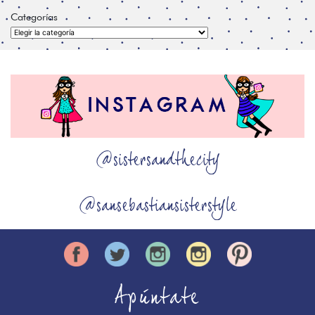
Categorías
Categorías
@sistersandthecity
@sansebastiansisterstyle
Apúntate