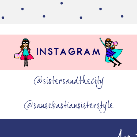
@sistersandthecity
@sansebastiansisterstyle