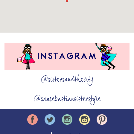
@sistersandthecity
@sansebastiansisterstyle