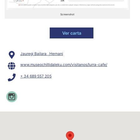
Screenshot
Ver carta
Jauregi Bailara , Hernani
www.museochillidaleku.com/visitanos/lurra-cafe/
+ 34 689 557 205