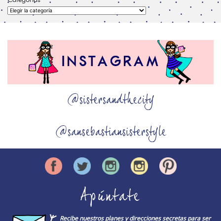
Categorías
@sistersandthecity
@sansebastiansisterstyle
Apúntate
Recibe nuestros planes y direcciones secretas para ser