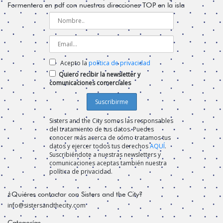
Formentera en pdf con nuestras direcciones TOP en la isla
Acepto la
política de privacidad
Quiero recibir la newsletter y
comunicaciones comerciales
Sisters and the City somos las responsables
del tratamiento de tus datos. Puedes
conocer más acerca de cómo tratamos tus
datos y ejercer todos tus derechos
AQUÍ
.
Suscribiéndote a nuestras newsletters y
comunicaciones aceptas también nuestra
política de privacidad.
¿Quiéres contactar con Sisters and the City?
info@sistersandthecity.com
Categorías