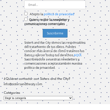
Acepto la
política de privacidad
Quiero recibir la newsletter y
comunicaciones comerciales
Sisters and the City somos las responsables
del tratamiento de tus datos. Puedes
conocer más acerca de cómo tratamos tus
datos y ejercer todos tus derechos
AQUÍ
.
Suscribiéndote a nuestras newsletters y
comunicaciones aceptas también nuestra
política de privacidad.
¿Quiéres contactar con Sisters and the City?
info@sistersandthecity.com
Categorías
Categorías