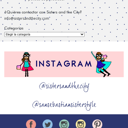
¿Quiéres contactar con Sisters and the City?
info@sistersandthecity.com
Categorías
Categorías
@sistersandthecity
@sansebastiansisterstyle