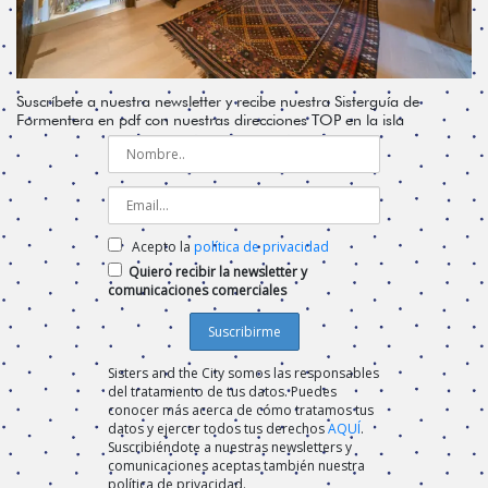
Suscríbete a nuestra newsletter y recibe nuestra Sisterguía de
Formentera en pdf con nuestras direcciones TOP en la isla
Acepto la
política de privacidad
Quiero recibir la newsletter y
comunicaciones comerciales
Sisters and the City somos las responsables
del tratamiento de tus datos. Puedes
conocer más acerca de cómo tratamos tus
datos y ejercer todos tus derechos
AQUÍ
.
Suscribiéndote a nuestras newsletters y
comunicaciones aceptas también nuestra
política de privacidad.