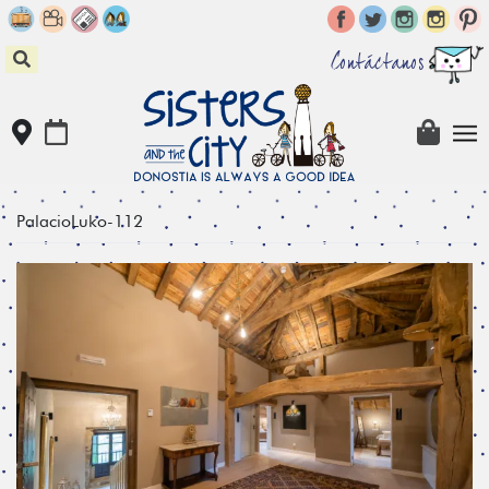
Skip
to
content
Contáctanos
PalacioLuko-112