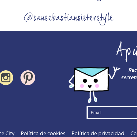
@sansebastiansisterstyle
Ap
Rec
secreta
he City
Política de cookies
Política de privacidad
Co