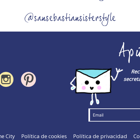
@sansebastiansisterstyle
Ap
Rec
secreta
he City
Política de cookies
Política de privacidad
Co