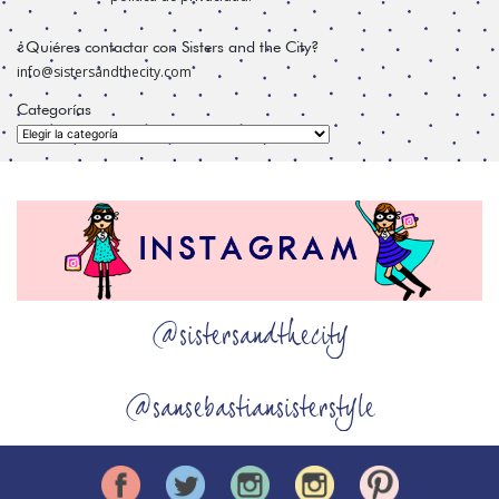
¿Quiéres contactar con Sisters and the City?
info@sistersandthecity.com
Categorías
Categorías
@sistersandthecity
@sansebastiansisterstyle