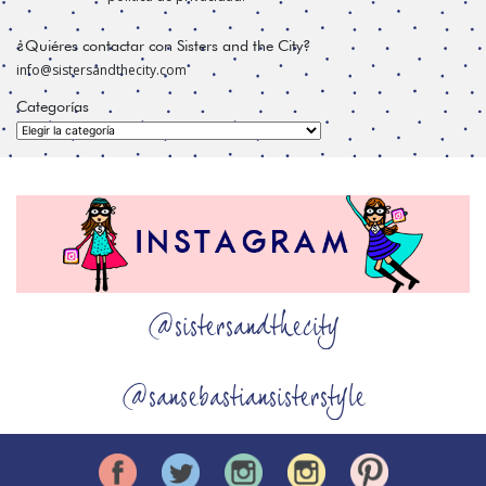
¿Quiéres contactar con Sisters and the City?
info@sistersandthecity.com
Categorías
Categorías
@sistersandthecity
@sansebastiansisterstyle