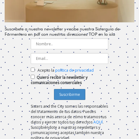
Suscríbete a nuestra newsletter y recibe nuestra Sisterguía de
Formentera en pdf con nuestras direcciones TOP en la isla
Acepto la
política de privacidad
Quiero recibir la newsletter y
comunicaciones comerciales
Sisters and the City somos las responsables
del tratamiento de tus datos. Puedes
conocer más acerca de cómo tratamos tus
datos y ejercer todos tus derechos
AQUÍ
.
Suscribiéndote a nuestras newsletters y
comunicaciones aceptas también nuestra
política de privacidad.