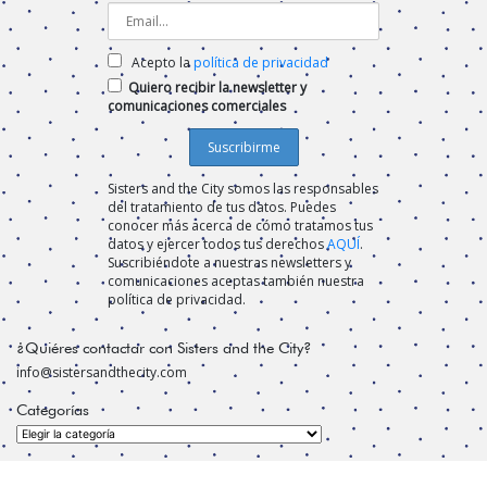
Acepto la
política de privacidad
Quiero recibir la newsletter y
comunicaciones comerciales
Sisters and the City somos las responsables
del tratamiento de tus datos. Puedes
conocer más acerca de cómo tratamos tus
datos y ejercer todos tus derechos
AQUÍ
.
Suscribiéndote a nuestras newsletters y
comunicaciones aceptas también nuestra
política de privacidad.
¿Quiéres contactar con Sisters and the City?
info@sistersandthecity.com
Categorías
Categorías