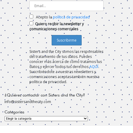
Acepto la
política de privacidad
Quiero recibir la newsletter y
comunicaciones comerciales
Sisters and the City somos las responsables
del tratamiento de tus datos. Puedes
conocer más acerca de cómo tratamos tus
datos y ejercer todos tus derechos
AQUÍ
.
Suscribiéndote a nuestras newsletters y
comunicaciones aceptas también nuestra
política de privacidad.
¿Quiéres contactar con Sisters and the City?
info@sistersandthecity.com
Categorías
Categorías