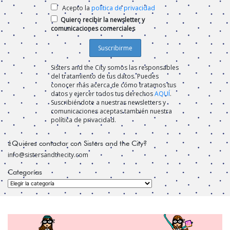
Acepto la
política de privacidad
Quiero recibir la newsletter y
comunicaciones comerciales
Sisters and the City somos las responsables
del tratamiento de tus datos. Puedes
conocer más acerca de cómo tratamos tus
datos y ejercer todos tus derechos
AQUÍ
.
Suscribiéndote a nuestras newsletters y
comunicaciones aceptas también nuestra
política de privacidad.
¿Quiéres contactar con Sisters and the City?
info@sistersandthecity.com
Categorías
Categorías