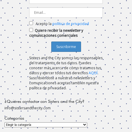
Acepto la
política de privacidad
Quiero recibir la newsletter y
comunicaciones comerciales
Sisters and the City somos las responsables
del tratamiento de tus datos. Puedes
conocer más acerca de cómo tratamos tus
datos y ejercer todos tus derechos
AQUÍ
.
Suscribiéndote a nuestras newsletters y
comunicaciones aceptas también nuestra
política de privacidad.
¿Quiéres contactar con Sisters and the City?
info@sistersandthecity.com
Categorías
Categorías