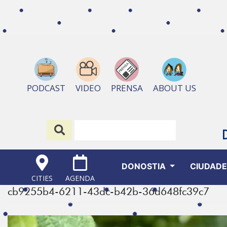
ABOUT US
PODCAST
VIDEO
PRENSA
DONOSTIA
CIUDAD
CITIES
AGENDA
cb9255b4-6211-43dc-b42b-36d648fc39c7