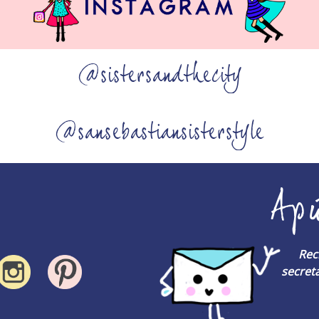
@sistersandthecity
@sansebastiansisterstyle
Ap
Rec
secreta