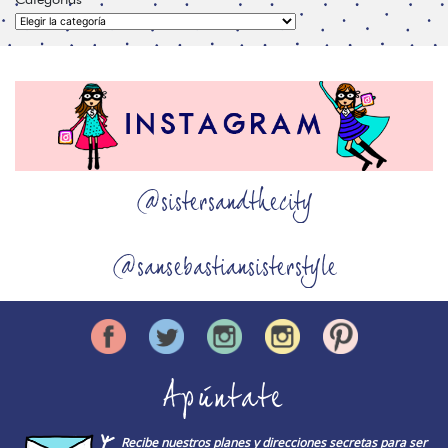
Categorías
@sistersandthecity
@sansebastiansisterstyle
Apúntate
Recibe nuestros planes y direcciones secretas para ser