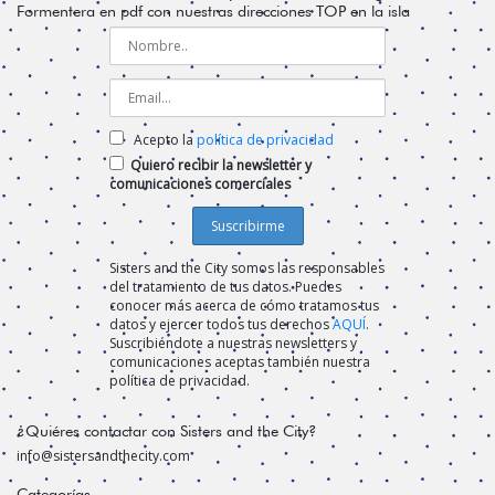
Formentera en pdf con nuestras direcciones TOP en la isla
Acepto la
política de privacidad
Quiero recibir la newsletter y
comunicaciones comerciales
Sisters and the City somos las responsables
del tratamiento de tus datos. Puedes
conocer más acerca de cómo tratamos tus
datos y ejercer todos tus derechos
AQUÍ
.
Suscribiéndote a nuestras newsletters y
comunicaciones aceptas también nuestra
política de privacidad.
¿Quiéres contactar con Sisters and the City?
info@sistersandthecity.com
Categorías