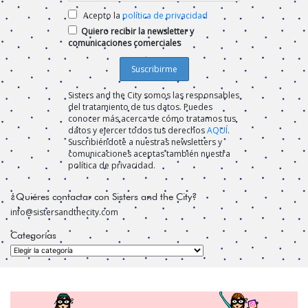
Acepto la
política de privacidad
Quiero recibir la newsletter y
comunicaciones comerciales
Sisters and the City somos las responsables
del tratamiento de tus datos. Puedes
conocer más acerca de cómo tratamos tus
datos y ejercer todos tus derechos
AQUÍ
.
Suscribiéndote a nuestras newsletters y
comunicaciones aceptas también nuestra
política de privacidad.
¿Quiéres contactar con Sisters and the City?
info@sistersandthecity.com
Categorías
Categorías