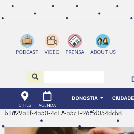
ABOUT US
PODCAST
VIDEO
PRENSA
DONOSTIA
CIUDAD
CITIES
AGENDA
b1629a1f-4a50-4c17-a5c1-96cfd054dcb8