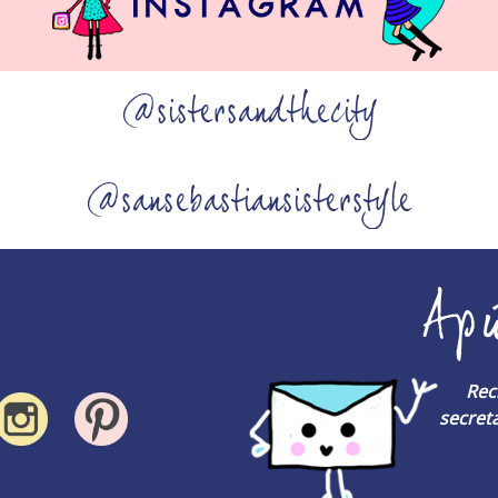
@sistersandthecity
@sansebastiansisterstyle
Ap
Rec
secreta