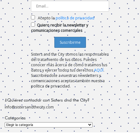
Acepto la
política de privacidad
Quiero recibir la newsletter y
comunicaciones comerciales
Sisters and the City somos las responsables
del tratamiento de tus datos. Puedes
conocer más acerca de cómo tratamos tus
datos y ejercer todos tus derechos
AQUÍ
.
Suscribiéndote a nuestras newsletters y
comunicaciones aceptas también nuestra
política de privacidad.
¿Quiéres contactar con Sisters and the City?
info@sistersandthecity.com
Categorías
Categorías