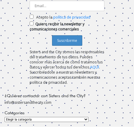
Acepto la
política de privacidad
Quiero recibir la newsletter y
comunicaciones comerciales
Sisters and the City somos las responsables
del tratamiento de tus datos. Puedes
conocer más acerca de cómo tratamos tus
datos y ejercer todos tus derechos
AQUÍ
.
Suscribiéndote a nuestras newsletters y
comunicaciones aceptas también nuestra
política de privacidad.
¿Quiéres contactar con Sisters and the City?
info@sistersandthecity.com
Categorías
Categorías