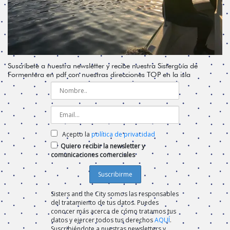
Suscríbete a nuestra newsletter y recibe nuestra Sisterguía de
Formentera en pdf con nuestras direcciones TOP en la isla
Acepto la
política de privacidad
Quiero recibir la newsletter y
comunicaciones comerciales
Sisters and the City somos las responsables
del tratamiento de tus datos. Puedes
conocer más acerca de cómo tratamos tus
datos y ejercer todos tus derechos
AQUÍ
.
Suscribiéndote a nuestras newsletters y