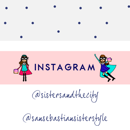
@sistersandthecity
@sansebastiansisterstyle