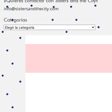
¿Quiéres contactar con Sisters and the City?
info@sistersandthecity.com
Categorías
Categorías