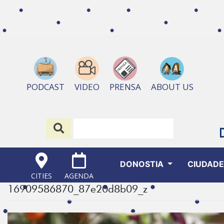
ABOUT US
PODCAST
VIDEO
PRENSA
DONOSTIA
CIUDAD
CITIES
AGENDA
16909586870_87e20d8b09_z