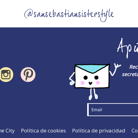
@sansebastiansisterstyle
Ap
Rec
secreta
he City
Política de cookies
Política de privacidad
Co