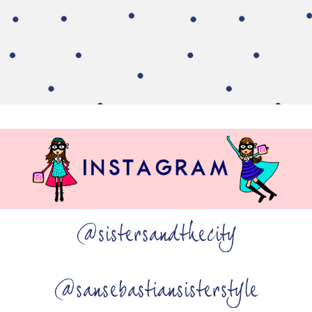
@sistersandthecity
@sansebastiansisterstyle