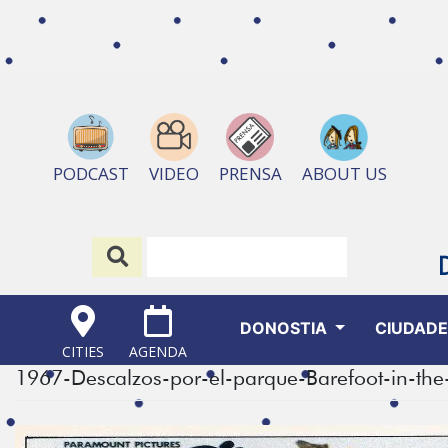
ABOUT US
PODCAST
VIDEO
PRENSA
DONOSTIA
CIUDAD
CITIES
AGENDA
1967-Descalzos-por-el-parque-Barefoot-in-t