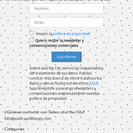
Acepto la
política de privacidad
Quiero recibir la newsletter y
comunicaciones comerciales
Sisters and the City somos las responsables
del tratamiento de tus datos. Puedes
conocer más acerca de cómo tratamos tus
datos y ejercer todos tus derechos
AQUÍ
.
Suscribiéndote a nuestras newsletters y
comunicaciones aceptas también nuestra
política de privacidad.
¿Quiéres contactar con Sisters and the City?
info@sistersandthecity.com
Categorías