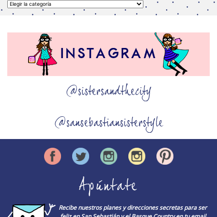
Categorías
@sistersandthecity
@sansebastiansisterstyle
Apúntate
Recibe nuestros planes y direcciones secretas para ser
feliz en San Sebastián y el Basque Country en tu email