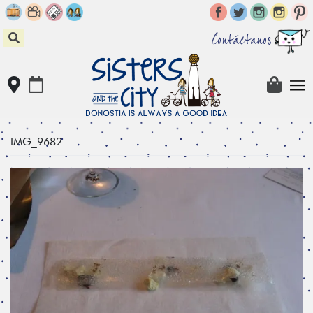
Skip
to
content
Contáctanos
IMG_9682