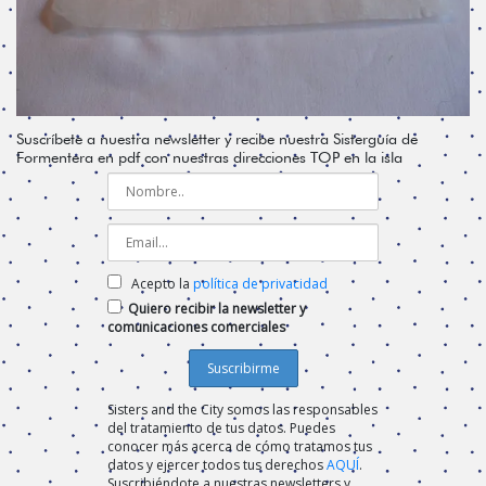
Suscríbete a nuestra newsletter y recibe nuestra Sisterguía de
Formentera en pdf con nuestras direcciones TOP en la isla
Acepto la
política de privacidad
Quiero recibir la newsletter y
comunicaciones comerciales
Sisters and the City somos las responsables
del tratamiento de tus datos. Puedes
conocer más acerca de cómo tratamos tus
datos y ejercer todos tus derechos
AQUÍ
.
Suscribiéndote a nuestras newsletters y