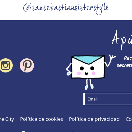
@sansebastiansisterstyle
Ap
Rec
secreta
he City
Política de cookies
Política de privacidad
Co