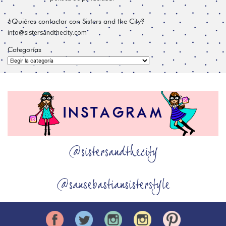
¿Quiéres contactar con Sisters and the City?
info@sistersandthecity.com
Categorías
Categorías
@sistersandthecity
@sansebastiansisterstyle