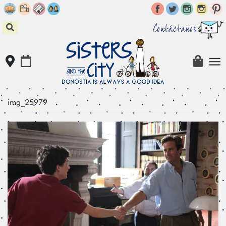
Skip
to
content
Contáctanos
img_25979