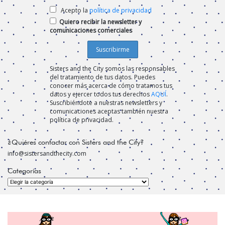
Acepto la
política de privacidad
Quiero recibir la newsletter y
comunicaciones comerciales
Sisters and the City somos las responsables
del tratamiento de tus datos. Puedes
conocer más acerca de cómo tratamos tus
datos y ejercer todos tus derechos
AQUÍ
.
Suscribiéndote a nuestras newsletters y
comunicaciones aceptas también nuestra
política de privacidad.
¿Quiéres contactar con Sisters and the City?
info@sistersandthecity.com
Categorías
Categorías