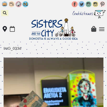
Skip
to
content
Contáctanos
IMG_0336