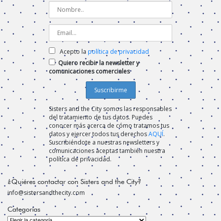
Acepto la
política de privacidad
Quiero recibir la newsletter y
comunicaciones comerciales
Sisters and the City somos las responsables
del tratamiento de tus datos. Puedes
conocer más acerca de cómo tratamos tus
datos y ejercer todos tus derechos
AQUÍ
.
Suscribiéndote a nuestras newsletters y
comunicaciones aceptas también nuestra
política de privacidad.
¿Quiéres contactar con Sisters and the City?
info@sistersandthecity.com
Categorías
Categorías