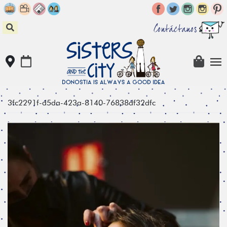
Skip
to
content
Contáctanos
3fc2291f-d5da-423a-8140-76838df32dfc